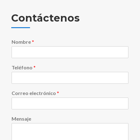
Contáctenos
Nombre
*
Teléfono
*
Correo electrónico
*
N
Mensaje
o
m
b