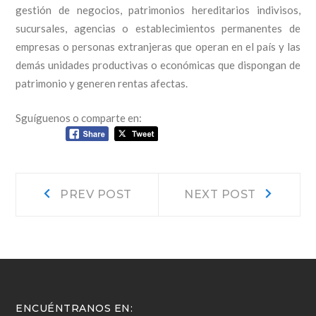
gestión de negocios, patrimonios hereditarios indivisos,
sucursales, agencias o establecimientos permanentes de
empresas o personas extranjeras que operan en el país y las
demás unidades productivas o económicas que dispongan de
patrimonio y generen rentas afectas.
Sguíguenos o comparte en:
Navegación
Prev
Next
PREV POST
NEXT POST
post:
post:
de
entradas
ENCUÉNTRANOS EN: